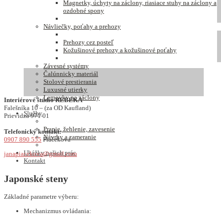
Magnetky, úchyty na záclony, riasiace stuhy na záclony a
ozdobné spony
Návliečky, poťahy a prehozy
Prehozy cez posteľ
Kožušinové prehozy a kožušinové poťahy
Závesné systémy
Čalúnnicky materiál
Stolové prestierania
Luxusné utierky
Lemovky na záclony
Interiérové štúdio REBEKA
Falešníka 10 – (za OD Kaufland)
Služby
Prievidza 971 01
Pranie, žehlenie, zavesenie
Telefonický kontakt:
Návrhy a zameranie
0907 890 555
Piačeková
Ukážky našich prác
janapiacekova@gmail.com
Kontakt
Japonské steny
Základné parametre výberu:
Mechanizmus ovládania: