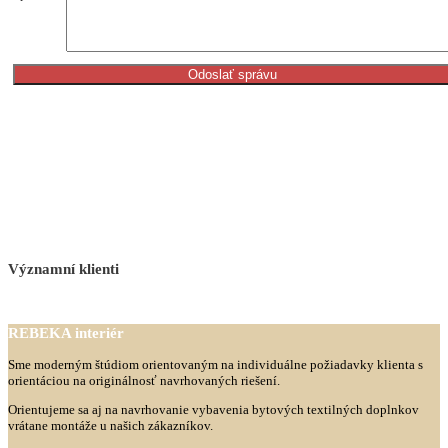
Významní
klienti
REBEKA
interiér
Sme moderným štúdiom orientovaným na individuálne požiadavky klienta s
orientáciou na originálnosť navrhovaných riešení.
Orientujeme sa aj na navrhovanie vybavenia bytových textilných doplnkov
vrátane montáže u našich zákazníkov.