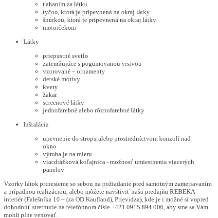
ťahaním za látku
tyčou, ktorá je pripevnená na okraj látky
šnúrkou, ktorá je pripevnená na okraj látky
motorčekom
Látky
priepustné svetlo
zatemňujúce s pogumovanou vrstvou
vzorované – ornamenty
detské motívy
kvety
žakar
screenové látky
jednofarebné alebo rôznofarebné látky
Inštalácia
upevnenie do stropu alebo prostredníctvom konzolí nad
okno
výroba je na mieru
viacdrážková koľajnica - možnosť umiestnenia viacerých
panelov
Vzorky látok prinesieme so sebou na požiadanie pred samotným zameriavaním
a prípadnou realizáciou, alebo môžete navštíviť našu predajňu REBEKA
interiér (Falešníka 10 – (za OD Kaufland), Prievidza), kde je i možné si vopred
dohodnúť stretnutie na telefónnom čísle +421 0915 894 006, aby sme sa Vám
mohli plne venovať.