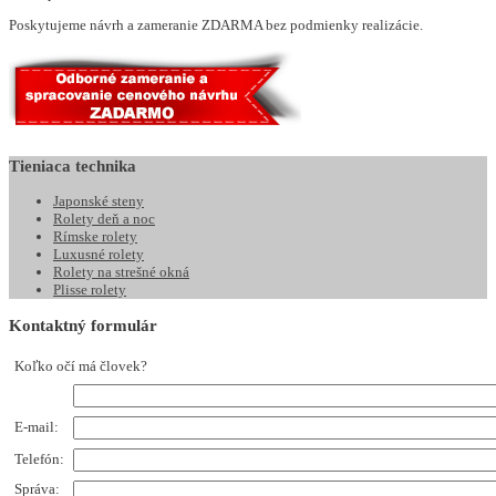
Poskytujeme návrh a zameranie ZDARMA bez podmienky realizácie.
Tieniaca
technika
Japonské steny
Rolety deň a noc
Rímske rolety
Luxusné rolety
Rolety na strešné okná
Plisse rolety
Kontaktný
formulár
Koľko očí má človek?
E-mail:
Telefón:
Správa: