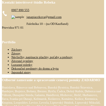
Kontakt
interiérové štúdio Rebeka
0907 890 555
janapiacekova@gmail.com
Falešníka 10 – (za OD Kaufland)
Prievidza 971 01
Portfólio
Záclony
Závesy
Návliečky, napínacie plachty, poťahy a prehozy
Závesné systémy
Luxusné roletky
Dekoračné predmety do domu a bytu
Japonské steny
Odborné
zameranie a spracovanie cenovej ponuky ZADARMO
Bratislava, Bánovce nad Bebravou, Banská Bystrica, Banská Štiavnica,
Bardejov, Bojnice, Bošany, Brezno, Bytča, Čadca, Dolný Kubín, Dubnica nad
Váhom, Dunajská Streda, Galanta, Handlová, Hlohovec, Holíč, Hurbanovo,
Ilava, Ivanka pri Dunaji, Kežmarok, Kolárovo, Komárno, Košice, Kremnica,
Krupina, Leopoldov, Levice, Levoča, Liptovský Hrádok, Liptovský Mikuláš,