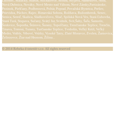
Lučenec, Malacky, Martin, Michalovce, Modra, Myjava, Námestovo, Nitra,
Nová Dubnica, Nováky, Nové Mesto nad Váhom, Nové Zámky,Partizánske,
Pezinok, Piešťany, Podbrezová, Poltár, Poprad, Považská Bystrica, Prešov,
Prievidza, Púchov, Rajec, Rimavská Sobota, Rožňava, Ružomberok, Senec,
Senica, Sereď, Skalica, Sládkovičovo, Sliač, Spišská Nová Ves, Stará Ľubovňa,
Stará Turá, Stupava, Sučany, Svätý Jur, Svidník, Svit,Šahy, Šaľa, Šamorín,
Šenkvice, Šoporňa, Štúrovo, Šurany, Topoľčany, Trenčianske Teplice, Trenčín,
Trnava, Trstená, Turany, Turčianske Teplice, Tvrdošín, Veľký Krtíš, Veľký
Meder, Vráble, Vrbové, Vrútky, Vysoké Tatry, Zlaté Moravce, Zvolen, Žarnovica,
Želiezovce, Žiar nad Hronom, Žilina...
© 2014 Rebeka d-interiér s.r.o. All rights reserved