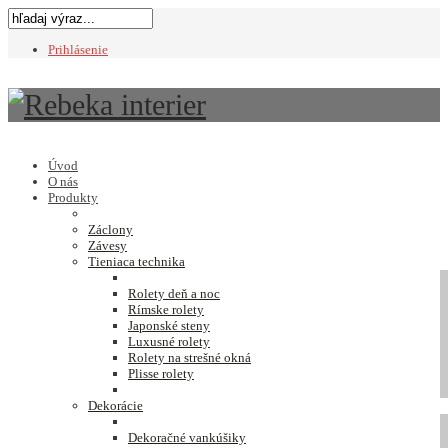
Prihlásenie
Úvod
O nás
Produkty
Záclony
Závesy
Tieniaca technika
Rolety deň a noc
Rímske rolety
Japonské steny
Luxusné rolety
Rolety na strešné okná
Plisse rolety
Dekorácie
Dekoračné vankúšiky