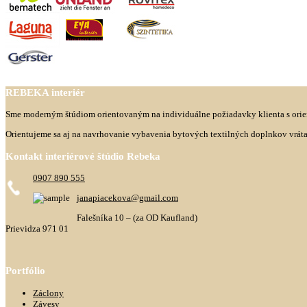
REBEKA
interiér
Sme moderným štúdiom orientovaným na individuálne požiadavky klienta s orien
Orientujeme sa aj na navrhovanie vybavenia bytových textilných doplnkov vrát
Kontakt
interiérové štúdio Rebeka
0907 890 555
janapiacekova@gmail.com
Falešníka 10 – (za OD Kaufland)
Prievidza 971 01
Portfólio
Záclony
Závesy