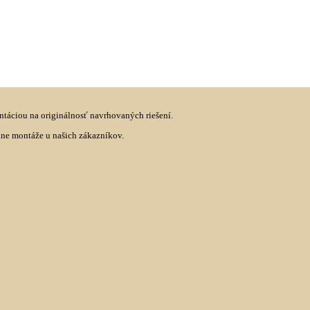
táciou na originálnosť navrhovaných riešení.
ane montáže u našich zákazníkov.