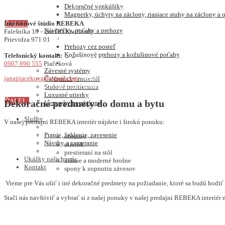
V ponuke máme širokú škálu materiálov, z ktorých je možnosť krásneho výberu k 
Dekoračné vankúšiky
motívov), aby zároveň spĺňal požadovanú funkciu v miestnosti, či sa jedná o far
Magnetky, úchyty na záclony, riasiace stuhy na záclony a
Interiérové štúdio REBEKA
ĎALEJ..
Návliečky, poťahy a prehozy
Falešníka 10 – (za OD Kaufland)
Prievidza 971 01
Tieniaca technika
Prehozy cez posteľ
Kožušinové prehozy a kožušinové poťahy
Telefonický kontakt:
LUXUSNÉ ROLETKY
0907 890 555
Piačeková
Závesné systémy
Luxusné roletky sú prvkom tieniacej techniky, kde sa v prvom rade treba rozhodn
janapiacekova@gmail.com
Čalúnnicky materiál
výber máme v ponuke veľké množstvo krásnych látok.
Stolové prestierania
Luxusné utierky
ĎALEJ...
Dekoračné predmety do domu a bytu
Lemovky na záclony
Služby
V našej predajni REBEKA interiér nájdete i širokú ponuku:
Pranie, žehlenie, zavesenie
obrusov
Návrhy a zameranie
utierok
prestieraní na stôl
Ukážky našich prác
krásne a moderné brošne
Kontakt
spony k zopnutiu závesov
Vieme pre Vás ušiť i iné dekoračné predmety na požiadanie, ktoré sa budú hodiť 
Stačí nás navštíviť a vybrať si z našej ponuky v našej predajni REBEKA interiér