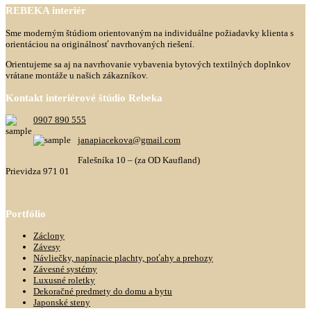
REBEKA
interiér
Sme moderným štúdiom orientovaným na individuálne požiadavky klienta s
orientáciou na originálnosť navrhovaných riešení.
Orientujeme sa aj na navrhovanie vybavenia bytových textilných doplnkov
vrátane montáže u našich zákazníkov.
Kontakt
interiérové štúdio Rebeka
0907 890 555
janapiacekova@gmail.com
Falešníka 10 – (za OD Kaufland)
Prievidza 971 01
Portfólio
Záclony
Závesy
Návliečky, napínacie plachty, poťahy a prehozy
Závesné systémy
Luxusné roletky
Dekoračné predmety do domu a bytu
Japonské steny