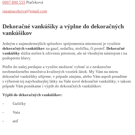
0907 890 555
Piačeková
janapiacekova@gmail.com
Dekoračné vankúšiky a výplne do dekoračných
vankúšikov
Jedným z najmodernejších spôsobov spríjemnenia miestnosti je využitie
dekoračných vankúšikov
na gauč, sedačku, stoličku, či posteľ.
Dekoračné
vankúšiky
slúžia nielen k oživeniu priestoru, ale sú vhodným nástrojom i na
podopretie hlavy.
Príďte do našej predajne a využite možnosť vybrať si z neskutočne
neobmedzeného množstva kvalitných vzoriek látok. My Vám na mieru
dekoračné vankúšiky ušijeme, v prípade záujmu, alebo Vám aspoň poradíme
s výberom tej najvhodnejšej látky na Vaše nové dekoračné vankúšiky, v takom
prípade Vám ponúkame i výplň do dekoračných vankúšikov.
Výplň do dekoračných vankúšikov:
- Guličky
- Vata
- atď